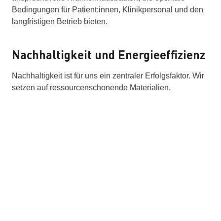
Bedingungen für Patient:innen, Klinikpersonal und den
langfristigen Betrieb bieten.
Nachhaltigkeit und Energieeffizienz
Nachhaltigkeit ist für uns ein zentraler Erfolgsfaktor. Wir
setzen auf ressourcenschonende Materialien,
intelligente Gebäudetechnik und energieeffiziente
Konzepte. Standards wie die DGNB-Zertifizierung sind
für uns selbstverständlich. So senken wir langfristig
Betriebskosten und leisten einen Beitrag zum
Klimaschutz.