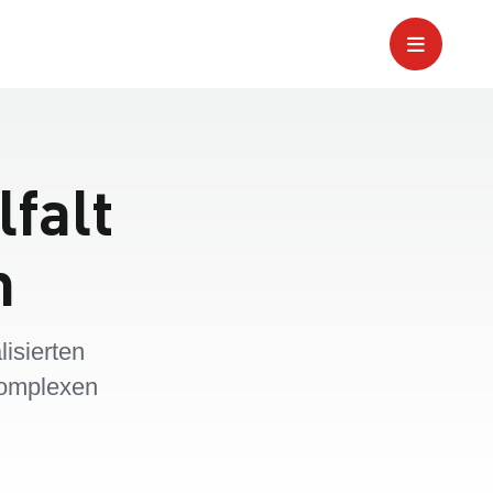
lfalt
n
isierten
komplexen