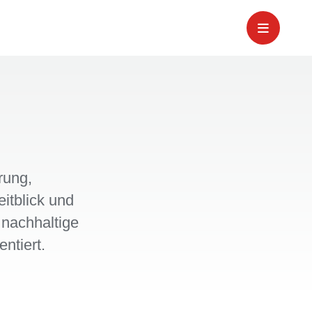
rung,
itblick und
 nachhaltige
ntiert.