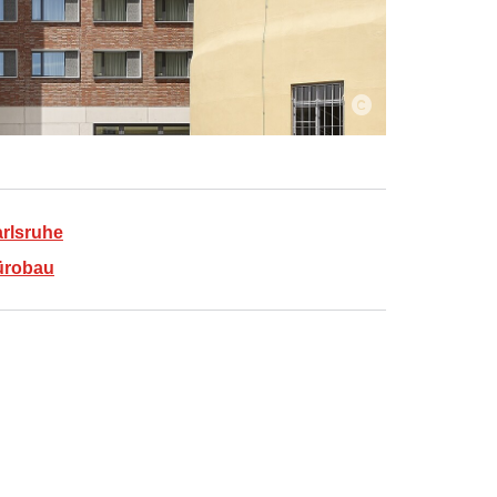
rlsruhe
ürobau