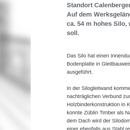
Standort Calenberge
Auf dem Werksgeländ
ca. 54 m hohes Silo,
soll.
Das Silo hat einen Innend
Bodenplatte in Gleitbauwei
ausgeführt.
In der Silogleitwand komm
nachträglichen Verbund zum
Holzbinderkonstruktion in K
konnte Züblin Timber als
dem Dach wird der Silodom 
einer ebenfalls aus Stahl r