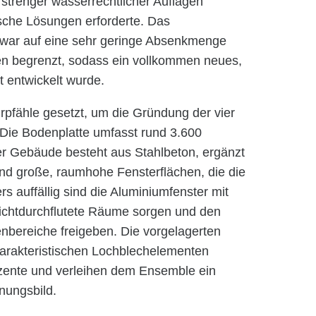
 strenger wasserrechtlicher Auflagen
sche Lösungen erforderte. Das
ar auf eine sehr geringe Absenkmenge
n begrenzt, sodass ein vollkommen neues,
t entwickelt wurde.
pfähle gesetzt, um die Gründung der vier
 Die Bodenplatte umfasst rund 3.600
er Gebäude besteht aus Stahlbeton, ergänzt
 große, raumhohe Fensterflächen, die die
 auffällig sind die Aluminiumfenster mit
 lichtdurchflutete Räume sorgen und den
nbereiche freigeben. Die vorgelagerten
harakteristischen Lochblechelementen
kzente und verleihen dem Ensemble ein
inungsbild.