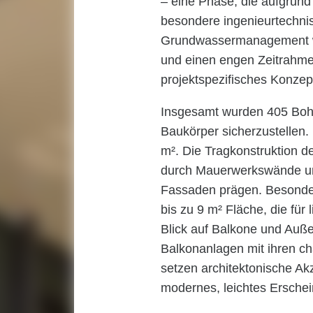
– eine Phase, die aufgrund
besondere ingenieurtechni
Grundwassermanagement w
und einen engen Zeitrahme
projektspezifisches Konzep
Insgesamt wurden 405 Bohr
Baukörper sicherzustellen.
m². Die Tragkonstruktion d
durch Mauerwerkswände und
Fassaden prägen. Besonders
bis zu 9 m² Fläche, die für
Blick auf Balkone und Auße
Balkonanlagen mit ihren c
setzen architektonische A
modernes, leichtes Ersche