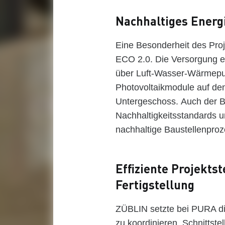
Nachhaltiges Energ
Eine Besonderheit des Proj
ECO 2.0. Die Versorgung erf
über Luft-Wasser-Wärmepu
Photovoltaikmodule auf de
Untergeschoss. Auch der Ba
Nachhaltigkeitsstandards u
nachhaltige Baustellenpro
Effiziente Projekt
Fertigstellung
ZÜBLIN setzte bei PURA di
zu koordinieren, Schnittstel