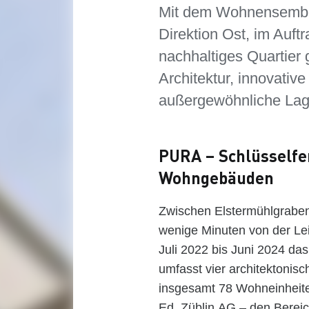
Mit dem Wohnensemble
Direktion Ost, im Auf
nachhaltiges Quartier
Architektur, innovativ
außergewöhnliche Lage
PURA – Schlüsselfer
Wohngebäuden
Zwischen Elstermühlgraben
wenige Minuten von der Lei
Juli 2022 bis Juni 2024 d
umfasst vier architektonisc
insgesamt 78 Wohneinheit
Ed. Züblin AG – den Berei