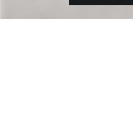
Kontakt
Ed. Züblin AG
Albstadtweg 3
D-70567 Stuttgart
+49 711 7883-0
info@zueblin.de