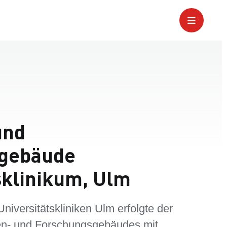
und
gebäude
sklinikum, Ulm
iversitätskliniken Ulm erfolgte der
en- und Forschungsgebäudes mit