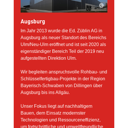
Augsburg
Im Jahr 2013 wurde die Ed. Züblin AG in
Augsburg als neuer Standort des Bereichs
Ulm/Neu-Ulm eröffnet und ist seit 2020 als
eigenständiger Bereich Teil der 2019 neu
aufgestellten Direktion Ulm.
Wir begleiten anspruchsvolle Rohbau- und
Schlüsselfertigbau-Projekte in der Region
Bayerisch-Schwaben von Dillingen über
Augsburg bis ins Allgäu.
Unser Fokus liegt auf nachhaltigem
Bauen, dem Einsatz modernster
Technologien und Ressourceneffizienz,
um fortschrittliche und umweltfreundliche