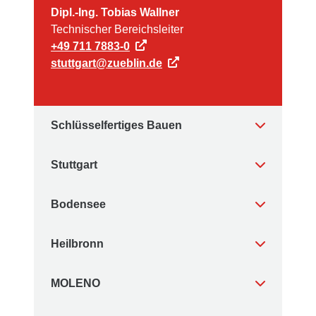
Dipl.-Ing. Tobias Wallner
Technischer Bereichsleiter
+49 711 7883-0
stuttgart@zueblin.de
Schlüsselfertiges Bauen
Stuttgart
Bodensee
Heilbronn
MOLENO